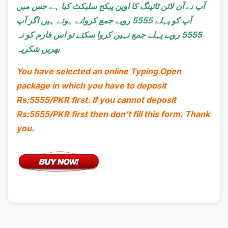
آپ نے آن لائن ٹائپنگ کا اوپن پیکج سلیکٹ کیا ہے جس میں
آپ کو پہلے 5555 روپے جمع کروانے ہوتے ہیں اگر آپ
5555 روپے پہلے جمع نہیں کروا
سکتے تو اس فارم کو نہ
بھریں شکریہ
You have selected an online Typing Open
package in which you have to deposit
Rs:5555/PKR first. If you cannot deposit
Rs:5555/PKR first then don’t fill this form. Thank
you.