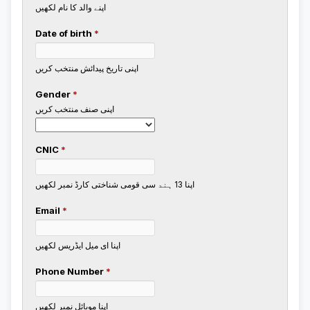
اپنے والد کا نام لکھیں
Date of birth
*
اپنی تاریخ پیدائش منتخب کریں
Gender
*
اپنی صنف منتخب کریں
CNIC
*
اپنا 13 ہند سی قومی شناختی کارڈ نمبر لکھیں
Email
*
اپنا ای میل ایڈریس لکھیں
Phone Number
*
اپنا موبائل نمبر لکھیں