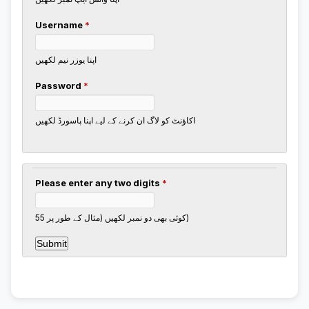
Username
*
اپنا یوزر نیم لکھیں
Password
*
اکاؤنٹ کو لاگ ان کرنے کے لیے اپنا پاسورڈ لکھیں
Please enter any two digits
*
کوئی بھی دو نمبر لکھیں (مثال کے طور پر 55)