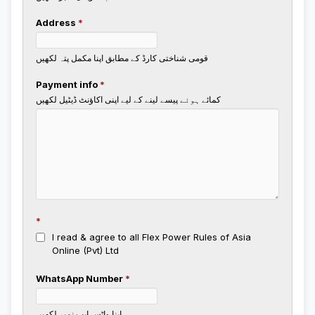
Address
*
قومی شناختی کارڈ کے مطابق اپنا مکمل پتہ لکھیں
Payment info
*
کمائے ہوئے پیسے لینے کے لیے اپنی اکاؤنٹ ڈیٹیل لکھیں
*
I read & agree to all Flex Power Rules of Asia
Online (Pvt) Ltd
WhatsApp Number
*
اپنا واٹس ایپ نمبر لکھیں